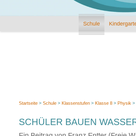
Schule
Kindergart
Startseite
>
Schule
>
Klassenstufen
>
Klasse 8
>
Physik
SCHÜLER BAUEN WASSE
Ein Beitrag von Franz Entter (Freie 