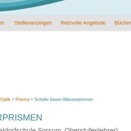
en
Stellenanzeigen
Reizvolle Angebote
Bücher
>
Optik
>
Prisma
>
Schüler bauen Wasserprismen
RPRISMEN
Waldorfschule Sorsum, Oberstufenlehrer)