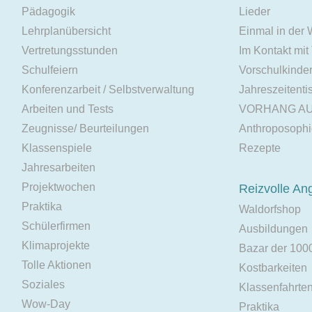
Pädagogik
Lieder
Lehrplanübersicht
Einmal in der
Vertretungsstunden
Im Kontakt mit
Schulfeiern
Vorschulkinde
Konferenzarbeit / Selbstverwaltung
Jahreszeitenti
Arbeiten und Tests
VORHANG A
Zeugnisse/ Beurteilungen
Anthroposoph
Klassenspiele
Rezepte
Jahresarbeiten
Projektwochen
Reizvolle An
Praktika
Waldorfshop
Schülerfirmen
Ausbildungen
Klimaprojekte
Bazar der 100
Tolle Aktionen
Kostbarkeiten
Soziales
Klassenfahrte
Wow-Day
Praktika