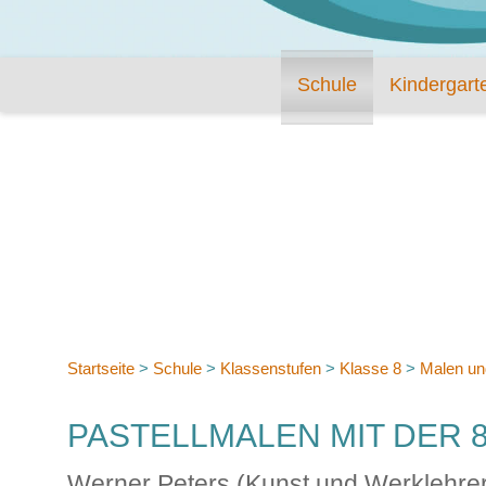
Schule
Kindergart
Startseite
>
Schule
>
Klassenstufen
>
Klasse 8
>
Malen un
PASTELLMALEN MIT DER 8
Werner Peters (Kunst und Werklehrer