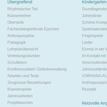
Übergreifend
Kindergarten
Rhythmischer Teil
Grundlegende
Klassenlehrer
Jahresfeste
Oberstufe
Schöne Anreg
Fächerübergreifende Epochen
Spielmateriali
Anthroposophie
Fingerspiele
Pädagogik
Lieder
Lehrplanübersicht
Einmal in der
Vertretungsstunden
Im Kontakt mit
Schulfeiern
Vorschulkinde
Konferenzarbeit / Selbstverwaltung
Jahreszeitenti
Arbeiten und Tests
VORHANG A
Zeugnisse/ Beurteilungen
Anthroposoph
Klassenspiele
Rezepte
Jahresarbeiten
Projektwochen
Reizvolle An