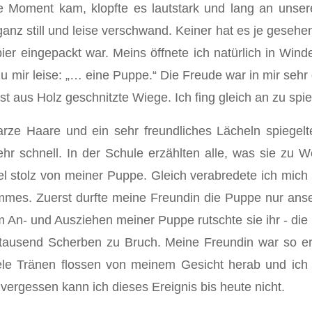
de Moment kam, klopfte es lautstark und lang an unse
nz still und leise verschwand. Keiner hat es je gesehen.
 eingepackt war. Meins öffnete ich natürlich in Winde
 mir leise: „… eine Puppe.“ Die Freude war in mir sehr
st aus Holz geschnitzte Wiege. Ich fing gleich an zu sp
e Haare und ein sehr freundliches Lächeln spiegelte
 sehr schnell. In der Schule erzählten alle, was sie z
viel stolz von meiner Puppe. Gleich verabredete ich m
mes. Zuerst durfte meine Freundin die Puppe nur ansehe
im An- und Ausziehen meiner Puppe rutschte sie ihr - di
n tausend Scherben zu Bruch. Meine Freundin war so ers
viele Tränen flossen von meinem Gesicht herab und ic
vergessen kann ich dieses Ereignis bis heute nicht.