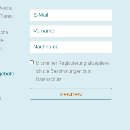
 Woche
 Tieren
r
sche
UF
ie
Mit meiner Registrierung akzeptiere
ich die Bestimmungen zum
gebote
Datenschutz
0
n