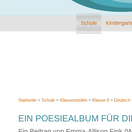
Schule
Kindergart
Startseite
>
Schule
>
Klassenstufen
>
Klasse 8
>
Deutsch
EIN POESIEALBUM FÜR DI
Ein Beitrag von Emma-Allison Fink (