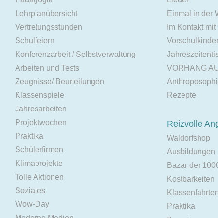
Lehrplanübersicht
Einmal in der
Vertretungsstunden
Im Kontakt mit
Schulfeiern
Vorschulkinde
Konferenzarbeit / Selbstverwaltung
Jahreszeitenti
Arbeiten und Tests
VORHANG A
Zeugnisse/ Beurteilungen
Anthroposoph
Klassenspiele
Rezepte
Jahresarbeiten
Projektwochen
Reizvolle An
Praktika
Waldorfshop
Schülerfirmen
Ausbildungen
Klimaprojekte
Bazar der 100
Tolle Aktionen
Kostbarkeiten
Soziales
Klassenfahrte
Wow-Day
Praktika
Moderne Medien