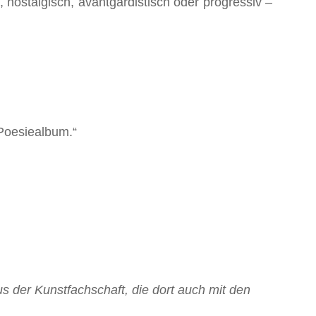
 nostalgisch, avantgardistisch oder progressiv –
 Poesiealbum.“
s der Kunstfachschaft, die dort auch mit den