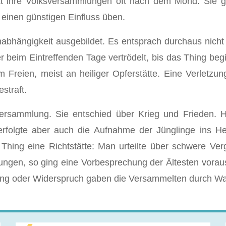
kt ihre Volksversammlungen oft nach dem Mond. Sie g
inen günstigen Einfluss üben.
abhängigkeit ausgebildet. Es entsprach durchaus nicht 
er beim Eintreffenden Tage vertrödelt, bis das Thing b
 Freien, meist an heiliger Opferstätte. Eine Verletzu
straft.
rsammlung. Sie entschied über Krieg und Frieden. Hie
r erfolgte aber auch die Aufnahme der Jünglinge ins H
hing eine Richtstätte: Man urteilte über schwere Verg
dungen, so ging eine Vorbesprechung der Ältesten vora
ng oder Widerspruch gaben die Versammelten durch W