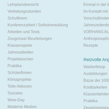
Lehrplanübersicht
Einmal in der
Vertretungsstunden
Im Kontakt mit
Schulfeiern
Vorschulkinde
Konferenzarbeit / Selbstverwaltung
Jahreszeitenti
Arbeiten und Tests
VORHANG A
Zeugnisse/ Beurteilungen
Anthroposoph
Klassenspiele
Rezepte
Jahresarbeiten
Projektwochen
Reizvolle An
Praktika
Waldorfshop
Schülerfirmen
Ausbildungen
Klimaprojekte
Bazar der 100
Tolle Aktionen
Kostbarkeiten
Soziales
Klassenfahrte
Wow-Day
Praktika
Moderne Medien
Zeugnisprogr