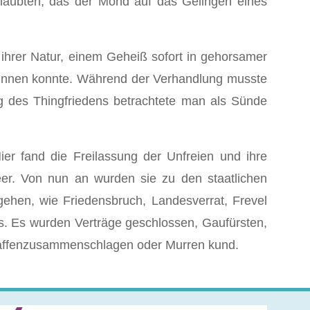
laubten, das der Mond auf das Gelingen eines
ihrer Natur, einem Geheiß sofort in gehorsamer
eginnen konnte. Während der Verhandlung musste
ng des Thingfriedens betrachtete man als Sünde
r fand die Freilassung der Unfreien und ihre
eer. Von nun an wurden sie zu den staatlichen
ehen, wie Friedensbruch, Landesverrat, Frevel
us. Es wurden Verträge geschlossen, Gaufürsten,
affenzusammenschlagen oder Murren kund.