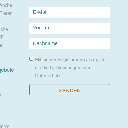
 Woche
 Tieren
r
sche
UF
ie
Mit meiner Registrierung akzeptiere
ich die Bestimmungen zum
gebote
Datenschutz
0
n
amme