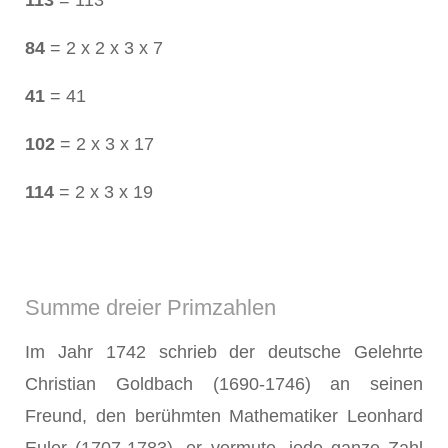
113
= 113
84
= 2 x 2 x 3 x 7
41
= 41
102
= 2 x 3 x 17
114
= 2 x 3 x 19
Summe dreier Primzahlen
Im Jahr 1742 schrieb der deutsche Gelehrte
Christian Goldbach (1690-1746) an seinen
Freund, den berühmten Mathematiker Leonhard