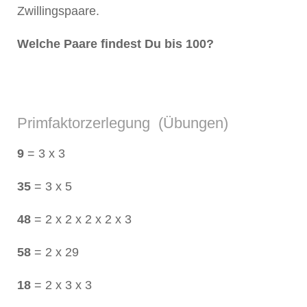
Zwillingspaare.
Welche Paare findest Du bis 100?
Primfaktorzerlegung (Übungen)
9
= 3 x 3
35
= 3 x 5
48
= 2 x 2 x 2 x 2 x 3
58
= 2 x 29
18
= 2 x 3 x 3