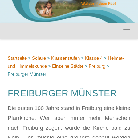
Startseite
>
Schule
>
Klassenstufen
>
Klasse 4
>
Heimat-
und Himmelskunde
>
Einzelne Städte
>
Freiburg
>
Freiburger Münster
FREIBURGER MÜNSTER
Die ersten 100 Jahre stand in Freiburg eine kleine
Pfarrkirche. Weil aber immer mehr Menschen
nach Freiburg zogen, wurde die Kirche bald zu
klein – es musste eine größere gebaut werden