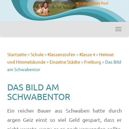
Startseite
>
Schule
>
Klassenstufen
>
Klasse 4
>
Heimat-
und Himmelskunde
>
Einzelne Städte
>
Freiburg
>
Das Bild
am Schwabentor
DAS BILD AM
SCHWABENTOR
Ein reicher Bauer aus Schwaben hatte durch
argen Geiz einst so viel Geld gespart, dass er
nicht wusste, wozu er es noch verwenden sollte.