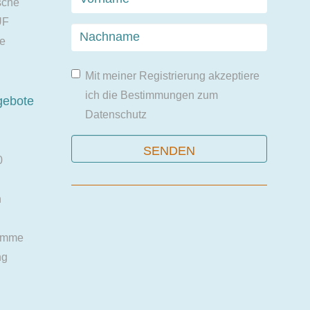
sche
UF
ie
Mit meiner Registrierung akzeptiere
ich die Bestimmungen zum
gebote
Datenschutz
0
n
amme
ng