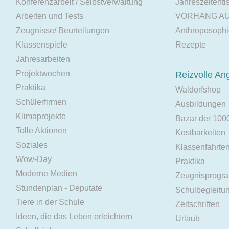
Konferenzarbeit / Selbstverwaltung
Jahreszeitenti
Arbeiten und Tests
VORHANG A
Zeugnisse/ Beurteilungen
Anthroposoph
Klassenspiele
Rezepte
Jahresarbeiten
Projektwochen
Reizvolle An
Praktika
Waldorfshop
Schülerfirmen
Ausbildungen
Klimaprojekte
Bazar der 100
Tolle Aktionen
Kostbarkeiten
Soziales
Klassenfahrte
Wow-Day
Praktika
Moderne Medien
Zeugnisprogr
Stundenplan - Deputate
Schulbegleitu
Tiere in der Schule
Zeitschriften
Ideen, die das Leben erleichtern
Urlaub