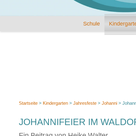
Schule
Kindergart
Startseite
>
Kindergarten
>
Jahresfeste
>
Johanni
>
Johann
JOHANNIFEIER IM WALD
Ein Beitrag von Heike Walter