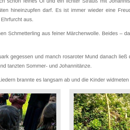
 schon feines Öl und ein lichter Strauß mit Johannisk
ten hineinzupfen darf. Es ist immer wieder eine Freud
 Ehrfurcht aus.
inen Schmetterling aus feiner Märchenwolle. Beides – 
uark gegessen und manch rosaroter Mund danach ließ da
und tanzten Sommer- und Johannitänze.
iedern brannte es langsam ab und die Kinder widmeten 